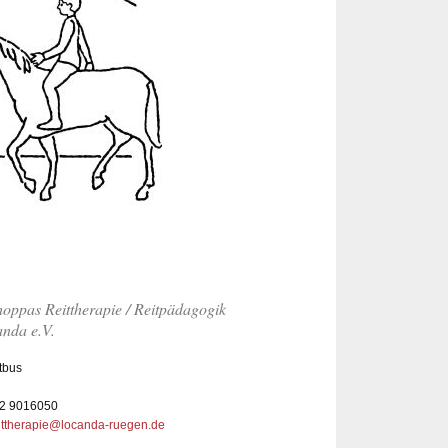
oppas Reittherapie / Reitpädagogik
anda e.V.
tbus
22 9016050
ittherapie@locanda-ruegen.de