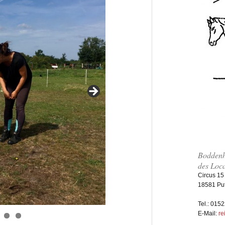
Boddenh
des Loc
Circus 15
18581 Pu
Tel.: 015
E-Mail:
re