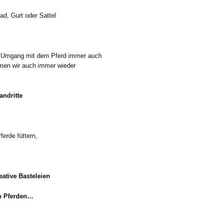
pad, Gurt oder Sattel
er Umgang mit dem Pferd immer auch
hmen wir auch immer wieder
andritte
ferde füttern,
ative Basteleien
n Pferden…